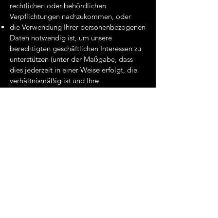
rechtlichen oder behördlichen
Verpflichtungen nachzukommen, oder
die Verwendung Ihrer personenbezogenen
Daten notwendig ist, um unsere
berechtigten geschäftlichen Interessen zu
unterstützen (unter der Maßgabe, dass
dies jederzeit in einer Weise erfolgt, die
verhältnismäßig ist und Ihre
Datenschutzrechte respektiert).
Als EU-Ansässiger können Sie:
eine Bestätigung darüber verlangen, ob
personenbezogene Daten verarbeitet
werden, die Sie betreffen, oder nicht, und
Zugriff auf Ihre gespeicherten
personenbezogenen Daten sowie auf
bestimmte Zusatzinformationen
anfordern;
den Erhalt von personenbezogenen